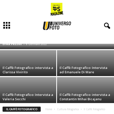
Il Caffè Fotografico: intervista a Gabriele
Pavan
A-FOCUS
FOTOGRAFIA E LINGUAGGIO
FOTOGRAFIA ICONICA
I GRANDI FOTOGRAFI CONTEMPORANEI
IL CAFFÈ FOTOGRAFICO
Erika Pezzoli
-
8 Gennaio 2022
INTERVISTE
SALOTTO FOTOGRAFICO, PRIMI PASSI NELLA FOTOGRAFIA
STORYTELLING
TECNICA DEL COLORE
UNA FOTO, UNA STORIA
VISIONI PASSATE: IDEE PER UNA NUOVA FOTOGRAFIA CONTEMPORANEA
Il Caffè Fotografico: intervista a
Il Caffè Fotografico: Intervista
Clarissa Vivirito
ad Emanuele Di Mare
Il Caffè Fotografico: Intervista a
Il Caffè Fotografico: intervista a
Valeria Secchi
Constantin Mihai Bicajanu
IL CAFFÈ FOTOGRAFICO
Home
Cultura fotografica
Il Caffè Fotografico