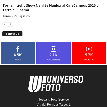
Torna il Light Show Nanlite Nanlux al CineCampus 2026 di
Terre di Cinema
Team
-
29 Luglio 2026
Follow us
6.5K
2.1K
5.7K
FANS
FOLLOWERS
ISCRITTI
Toscana Foto Service
Via del Ponte all'Asse, 2