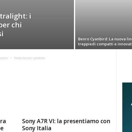
ralight: i
per chi
i
Benro Cyanbird: La nuova lin
treppiedi compatti e innovat
nsioni
Presentazioni prodotto
ra
Sony A7R VI: la presentiamo con
de
Sony Italia