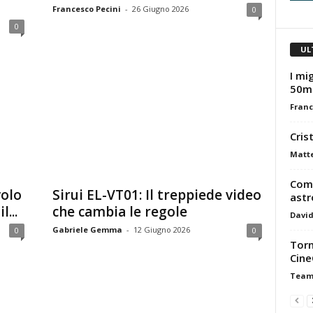
Francesco Pecini
-
26 Giugno 2026
0
0
UL
I mig
50m
Franc
Cris
Matt
Come
volo
Sirui EL-VT01: Il treppiede video
astr
...
che cambia le regole
David
Gabriele Gemma
-
12 Giugno 2026
0
0
Torn
Cine
Tea