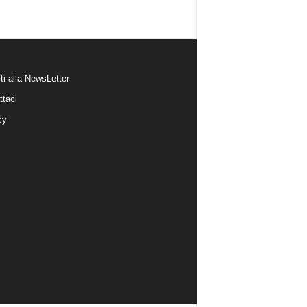
iti alla NewsLetter
ttaci
cy