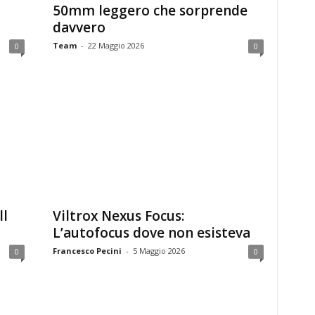
50mm leggero che sorprende
davvero
Team
-
22 Maggio 2026
0
0
ll
Viltrox Nexus Focus:
L’autofocus dove non esisteva
Francesco Pecini
-
5 Maggio 2026
0
0