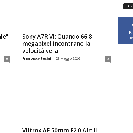
Fol
6
ale”
Sony A7R VI: Quando 66,8
F
megapixel incontrano la
velocità vera
Francesco Pecini
-
29 Maggio 2026
0
0
Viltrox AF 50mm F2.0 Air: Il