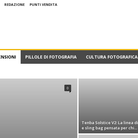
REDAZIONE
PUNTI VENDITA
ENSIONI
PILLOLE DI FOTOGRAFIA
CULTURA FOTOGRAFICA
HE E OPINIONI
PRESENTAZIONI PRODOTTO
TUTORIALS
0
Tenba Solstice V2: La linea di
e sling bag pensata per chi...