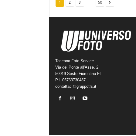
...
1
2
3
50
Toscana Foto Service
Via del Ponte all'Asse, 2
50019 Sesto Fiorentino FI
P.I. 05763730487
contattaci@gruppotfs.it