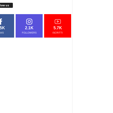
low us
.5K
2.1K
5.7K
ANS
FOLLOWERS
ISCRITTI