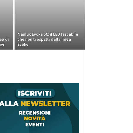
Nanlux Evoke 5C: il LED tascabile
ea di
che non ti aspetti dalla linea
ivi
Evoke