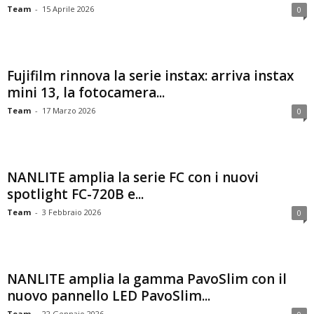
Team
-
15 Aprile 2026
0
Fujifilm rinnova la serie instax: arriva instax
mini 13, la fotocamera...
Team
-
17 Marzo 2026
0
NANLITE amplia la serie FC con i nuovi
spotlight FC-720B e...
Team
-
3 Febbraio 2026
0
NANLITE amplia la gamma PavoSlim con il
nuovo pannello LED PavoSlim...
Team
-
22 Gennaio 2026