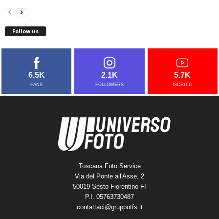
Follow us
6.5K
2.1K
5.7K
FANS
FOLLOWERS
ISCRITTI
Toscana Foto Service
Via del Ponte all'Asse, 2
50019 Sesto Fiorentino FI
P.I. 05763730487
contattaci@gruppotfs.it