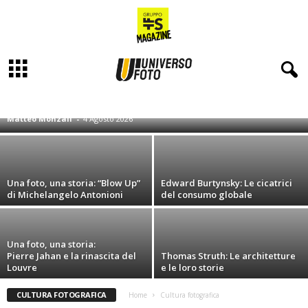
Cristina de Middel: Realtà fabbricate
A-FOCUS
FOTOGRAFIA E LINGUAGGIO
FOTOGRAFIA ICONICA
I GRANDI FOTOGRAFI CONTEMPORANEI
IL CAFFÈ FOTOGRAFICO
Matteo Monzali
-
4 Agosto 2026
INTERVISTE
SALOTTO FOTOGRAFICO, PRIMI PASSI NELLA FOTOGRAFIA
STORYTELLING
TECNICA DEL COLORE
UNA FOTO, UNA STORIA
VISIONI PASSATE: IDEE PER UNA NUOVA FOTOGRAFIA CONTEMPORANEA
Una foto, una storia: “Blow Up”
Edward Burtynsky: Le cicatrici
di Michelangelo Antonioni
del consumo globale
Una foto, una storia:
Pierre Jahan e la rinascita del
Thomas Struth: Le architetture
Louvre
e le loro storie
CULTURA FOTOGRAFICA
Home
Cultura fotografica