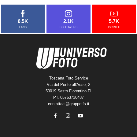
6.5K
2.1K
5.7K
FANS
FOLLOWERS
ISCRITTI
Toscana Foto Service
Via del Ponte all'Asse, 2
50019 Sesto Fiorentino FI
P.I. 05763730487
contattaci@gruppotfs.it