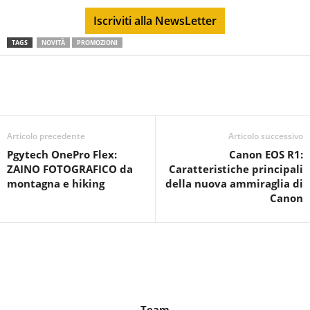
Iscriviti alla NewsLetter
TAGS
NOVITÀ
PROMOZIONI
Articolo precedente
Articolo successivo
Pgytech OnePro Flex:
Canon EOS R1:
ZAINO FOTOGRAFICO da
Caratteristiche principali
montagna e hiking
della nuova ammiraglia di
Canon
Team