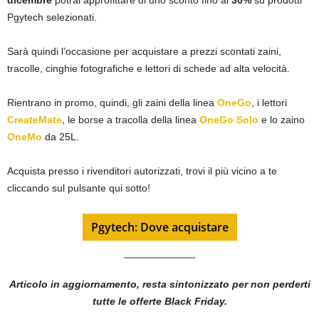
dicembre
potrai approfittare di uno sconto fino al
30%
su prodotti
Pgytech selezionati.
Sarà quindi l’occasione per acquistare a prezzi scontati zaini,
tracolle, cinghie fotografiche e lettori di schede ad alta velocità.
Rientrano in promo, quindi, gli zaini della linea
OneGo
, i lettori
CreateMate
, le borse a tracolla della linea
OneGo Solo
e lo zaino
OneMo
da 25L.
Acquista presso i rivenditori autorizzati, trovi il più vicino a te
cliccando sul pulsante qui sotto!
Pgytech: Dove acquistare
Articolo in aggiornamento, resta sintonizzato per non perderti
tutte le offerte Black Friday.