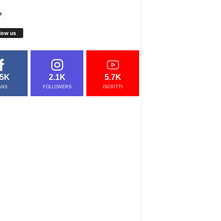
low us
.5K
2.1K
5.7K
ANS
FOLLOWERS
ISCRITTI