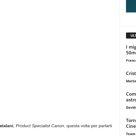
UL
I mig
50m
Franc
Cris
Matte
Come
astr
David
Torn
Cine
atalani
, Product Specialist Canon
, questa volta per parlarti
Team