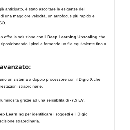
ià anticipato, è stato ascoltare le esigenze dei
e di una maggiore velocità, un autofocus più rapido e
ISO.
 offre la soluzione con il
Deep Learning Upscaling
che
posizionando i pixel e fornendo un file equivalente fino a
 avanzato:
viamo un sistema a doppio processore con il
Digic X
che
restazioni straordinarie.
uminosità grazie ad una sensibilità di
-7,5 EV
.
ep Learning
per identificare i soggetti e il
Digic
ecisione straordinaria.