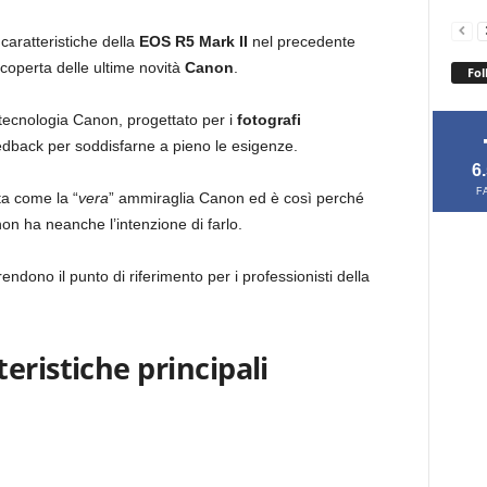
caratteristiche della
EOS R5 Mark II
nel precedente
scoperta delle ultime novità
Canon
.
Fol
 tecnologia Canon, progettato per i
fotografi
eedback per soddisfarne a pieno le esigenze.
6
F
ta come la “
vera
” ammiraglia Canon ed è così perché
on ha neanche l’intenzione di farlo.
endono il punto di riferimento per i professionisti della
eristiche principali