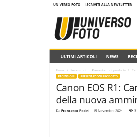
UNIVERSO FOTO
ISCRIVITI ALLA NEWSLETTER
w
w
w
.
u
n
i
ULTIMI ARTICOLI
NEWS
REC
v
e
Home
Recensioni
Presentazioni prodotto
Can
r
RECENSIONI
PRESENTAZIONI PRODOTTO
s
Canon EOS R1: Cara
o
f
della nuova ammir
o
t
o
Da
Francesco Pecini
-
15 Novembre 2024
3
.
i
t