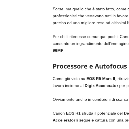
Forse
, ma quello che è stato fatto, come g
professionisti che vertevano tutti in favor
preciso ed una migliore resa ad altissimi 
Per chi li ritenesse comunque pochi, Canon
consente un ingrandimento dell’immagine ri
96MP
.
Processore e Autofocus
Come già visto su
EOS R5 Mark II
, ritro
lavora insieme al
Digix Accelerator
per p
Ovviamente anche in condizioni di scarsa l
Canon
EOS R1
sfrutta il potenziale del
De
Accelerator
li segue e cattura con una pr