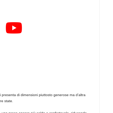
 presenta di dimensioni piuttosto generose ma d’altra
re state.
a una presa ancora più salda e confortevole, riducendo