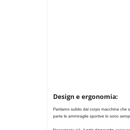
Design e ergonomia:
Partiamo subito dal corpo macchina che si
parte le ammiraglie sportive lo sono semp
Nonostante ciò, il
grip rinnovato
assicur