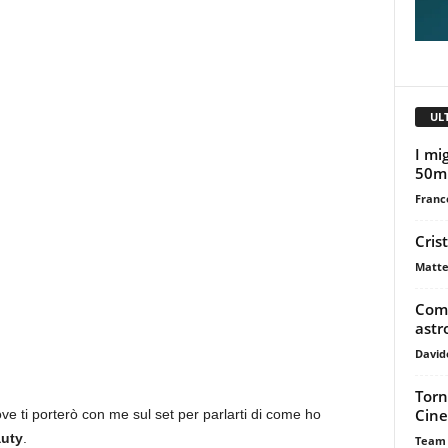
UL
I mig
50m
Franc
Cris
Matte
Come
astr
David
Torn
Cine
ve ti porterò con me sul set per parlarti di come ho
auty
.
Team