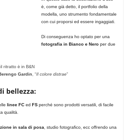
è, come già detto, il portfolio della
modella, uno strumento fondamentale
con cui proporsi ed essere ingaggiati.
Di conseguenza ho optato per una
fotografia in Bianco e Nero
per due
l ritratto è in B&N
Berengo Gardin
, “
Il colore distrae
”
i bellezza:
lle
linee FC
ed
FS
perché sono prodotti versatili, di facile
a qualità.
zione in sala di posa
, studio fotografico, ecc offrendo una