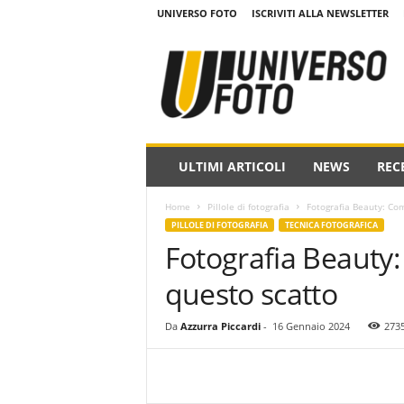
UNIVERSO FOTO
ISCRIVITI ALLA NEWSLETTER
w
w
w
.
u
n
i
ULTIMI ARTICOLI
NEWS
REC
v
e
Home
Pillole di fotografia
Fotografia Beauty: Co
r
PILLOLE DI FOTOGRAFIA
TECNICA FOTOGRAFICA
s
Fotografia Beauty:
o
f
questo scatto
o
t
o
Da
Azzurra Piccardi
-
16 Gennaio 2024
273
.
i
t