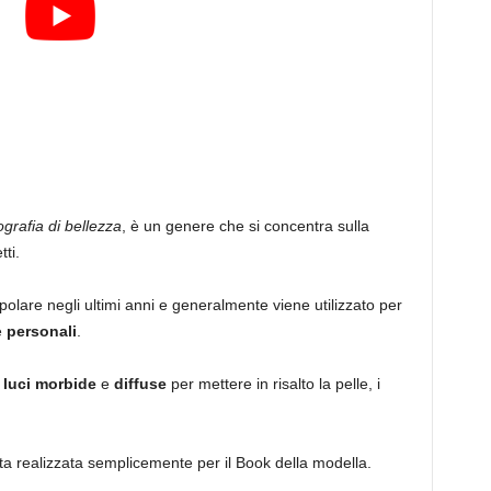
ografia di bellezza
, è un genere che si concentra sulla
ti.
lare negli ultimi anni e generalmente viene utilizzato per
e
personali
.
i
luci morbide
e
diffuse
per mettere in risalto la pelle, i
ata realizzata semplicemente per il Book della modella.