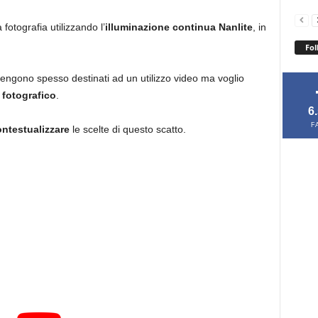
fotografia utilizzando l’
illuminazione continua
Nanlite
, in
Fol
engono spesso destinati ad un utilizzo video ma voglio
 fotografico
.
6
F
ntestualizzare
le scelte di questo scatto.