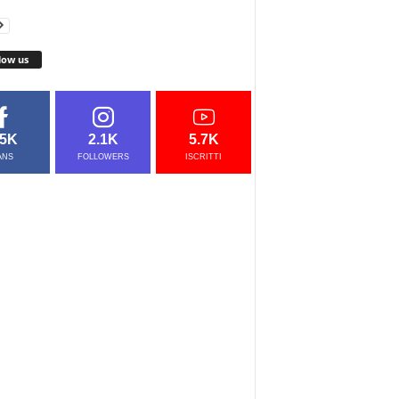
low us
.5K
2.1K
5.7K
ANS
FOLLOWERS
ISCRITTI