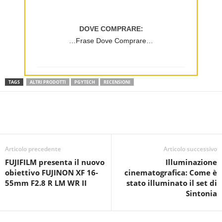
DOVE COMPRARE:
…Frase Dove Comprare…
TAGS
ALTRI PRODOTTI
PGYTECH
RECENSIONI
Articolo precedente
Articolo successivo
FUJIFILM presenta il nuovo
Illuminazione
obiettivo FUJINON XF 16-
cinematografica: Come è
55mm F2.8 R LM WR II
stato illuminato il set di
Sintonia