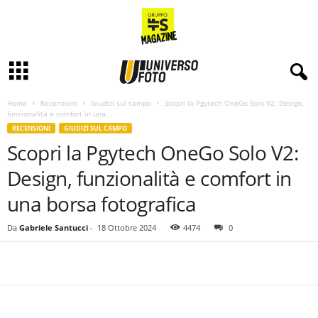
Home
Recensioni
Giudizi sul campo
Scopri la Pgytech OneGo Solo V2: Design,
funzionalità e comfort in una...
RECENSIONI
GIUDIZI SUL CAMPO
Scopri la Pgytech OneGo Solo V2:
Design, funzionalità e comfort in
una borsa fotografica
Da
Gabriele Santucci
-
18 Ottobre 2024
4474
0