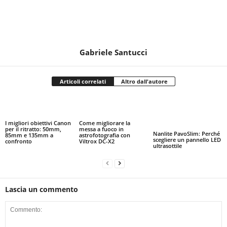
Gabriele Santucci
Articoli correlati
Altro dall'autore
I migliori obiettivi Canon
Come migliorare la
per il ritratto: 50mm,
messa a fuoco in
Nanlite PavoSlim: Perché
85mm e 135mm a
astrofotografia con
scegliere un pannello LED
confronto
Viltrox DC-X2
ultrasottile
Lascia un commento