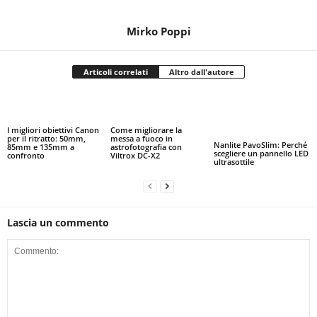
Mirko Poppi
Articoli correlati
Altro dall'autore
I migliori obiettivi Canon
Come migliorare la
per il ritratto: 50mm,
messa a fuoco in
Nanlite PavoSlim: Perché
85mm e 135mm a
astrofotografia con
scegliere un pannello LED
confronto
Viltrox DC-X2
ultrasottile
Lascia un commento