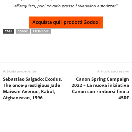
all’acquisto, puoi trovarlo presso i rivenditori autorizzati!
Acquista qui i prodotti Godox!
TAGS
GODOX
RECENSIONI
Articolo precedente
Articolo successivo
Sebastiao Salgado: Exodus,
Canon Spring Campaign
The once-prestigious Jade
2022 – La nuova iniziativa
Maiwan Avenue, Kabul,
Canon con rimborsi fino a
Afghanistan, 1996
450€