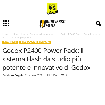
Home
Recensioni
Presentazioni prodotto
Godox P2400 Power Pack: Il sistema
Flash da studio più potente e...
RECENSIONI
PRESENTAZIONI PRODOTTO
Godox P2400 Power Pack: Il
sistema Flash da studio più
potente e innovativo di Godox
Da
Mirko Poppi
-
11 Marzo 2022
1934
0