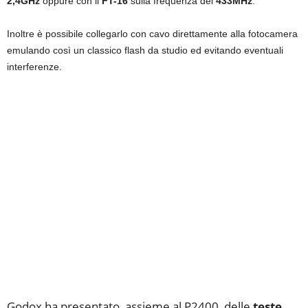
2,4GHz
oppure con il
FT-16
sulla frequenza dei
433MHz
.
Inoltre è possibile collegarlo con cavo direttamente alla fotocamera
emulando così un classico flash da studio ed evitando eventuali
interferenze.
Godox ha presentato, assieme al P2400, delle
teste