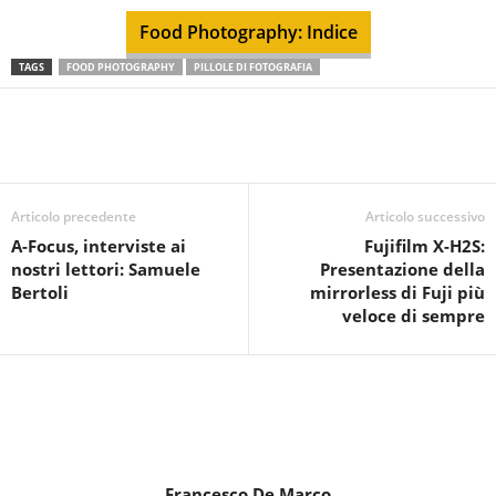
Food Photography: Indice
TAGS
FOOD PHOTOGRAPHY
PILLOLE DI FOTOGRAFIA
Articolo precedente
Articolo successivo
A-Focus, interviste ai
Fujifilm X-H2S:
nostri lettori: Samuele
Presentazione della
Bertoli
mirrorless di Fuji più
veloce di sempre
Francesco De Marco