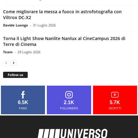
Come migliorare la messa a fuoco in astrofotografia con
Viltrox DC-X2
Davide Luongo
-
31 Luglio 2026
Torna il Light Show Nanlite Nanlux al CineCampus 2026 di
Terre di Cinema
Team
-
29 Luglio 2026
Follow us
6.5K
2.1K
5.7K
FANS
FOLLOWERS
ISCRITTI