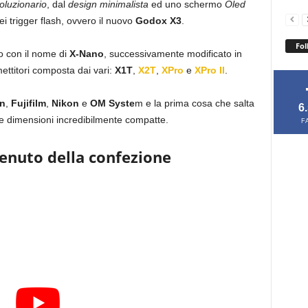
voluzionario
, dal
design minimalista
ed uno schermo
Oled
ei trigger flash, ovvero il nuovo
Godox X3
.
Fol
o con il nome di
X-Nano
, successivamente modificato in
ettitori composta dai vari:
X1T
,
X2T
,
XPro
e
XPro II
.
n
,
Fujifilm
,
Nikon
e
OM Syste
m e la prima cosa che salta
6
sue dimensioni incredibilmente compatte.
F
tenuto della confezione