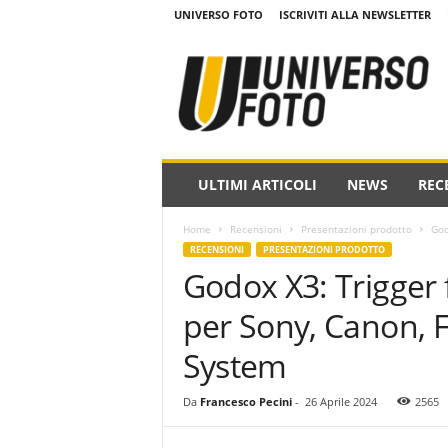
UNIVERSO FOTO
ISCRIVITI ALLA NEWSLETTER
w
w
w
.
u
n
i
ULTIMI ARTICOLI
NEWS
REC
v
e
Home
Recensioni
Presentazioni prodotto
God
r
RECENSIONI
PRESENTAZIONI PRODOTTO
s
Godox X3: Trigger
o
f
per Sony, Canon, F
o
t
System
o
.
Da
Francesco Pecini
-
26 Aprile 2024
2565
i
t