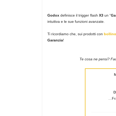
Godox
definisce il trigger flash
X3
un “
Ga
intuitiva e le sue funzioni avanzate.
Ti ricordiamo che, sui prodotti con
bollin
Garanzia
!
Te cosa ne pensi? Facc
D
…Fr