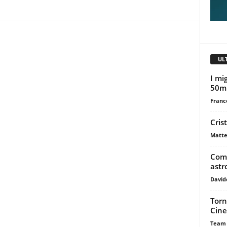
UL
I mig
50m
Franc
Cris
Matte
Come
astr
David
Torn
Cine
Team