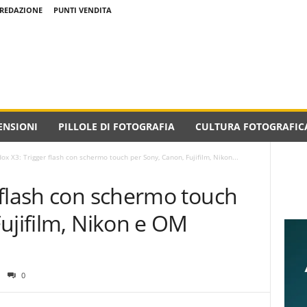
REDAZIONE
PUNTI VENDITA
ENSIONI
PILLOLE DI FOTOGRAFIA
CULTURA FOTOGRAFIC
ox X3: Trigger flash con schermo touch per Sony, Canon, Fujifilm, Nikon...
 flash con schermo touch
ujifilm, Nikon e OM
0