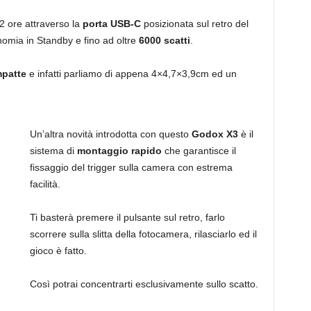
 2 ore attraverso la
porta USB-C
posizionata sul retro del
onomia in Standby e fino ad oltre
6000 scatti
.
patte
e infatti parliamo di appena 4×4,7×3,9cm ed un
Un’altra novità introdotta con questo
Godox X3
è il
sistema di
montaggio rapido
che garantisce il
fissaggio del trigger sulla camera con estrema
facilità.
Ti basterà premere il pulsante sul retro, farlo
scorrere sulla slitta della fotocamera, rilasciarlo ed il
gioco è fatto.
Così potrai concentrarti esclusivamente sullo scatto.