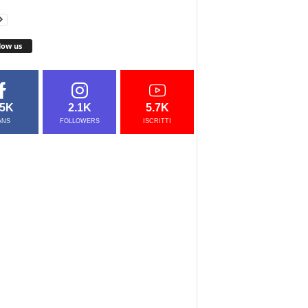
low us
.5K
2.1K
5.7K
ANS
FOLLOWERS
ISCRITTI