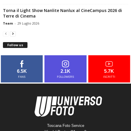
Torna il Light Show Nanlite Nanlux al CineCampus 2026 di
Terre di Cinema
Team
-
29 Luglio 2026
Follow us
6.5K
2.1K
5.7K
FANS
FOLLOWERS
ISCRITTI
Toscana Foto Service