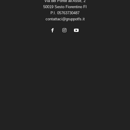
Via del Ponte all'Asse, 2
50019 Sesto Fiorentino FI
P.I. 05763730487
contattaci@gruppotfs.it