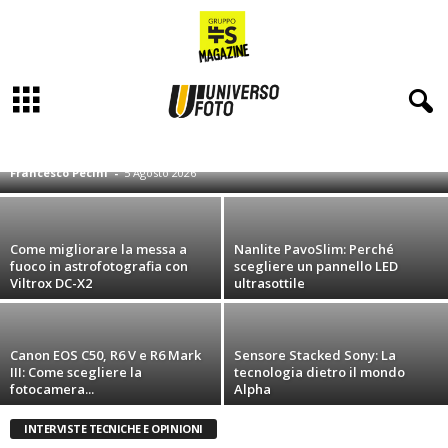
I migliori obiettivi Canon per il ritratto:
50mm, 85mm e 135mm a confronto
GIUDIZI SUL CAMPO
INTERVISTE TECNICHE E OPINIONI
PRESENTAZIONI PRODOTTO
TUTORIALS
UNBOXING
Francesco Pecini
-
5 Agosto 2026
Come migliorare la messa a
Nanlite PavoSlim: Perché
fuoco in astrofotografia con
scegliere un pannello LED
Viltrox DC-X2
ultrasottile
Canon EOS C50, R6 V e R6 Mark
Sensore Stacked Sony: La
III: Come scegliere la
tecnologia dietro il mondo
fotocamera...
Alpha
INTERVISTE TECNICHE E OPINIONI