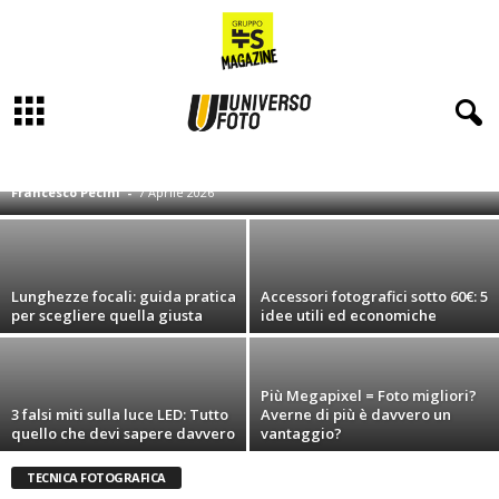
Cosa sono i lux: Guida semplice per capire
la potenza della luce
CAMERA OSCURA 2.0
FOOD PHOTOGRAPHY
FOTOGRAFIA DI PAESAGGIO 2.0
FOTOGRAFIA NATURALISTICA
LUOGHI DA FOTOGRAFARE
Francesco Pecini
-
7 Aprile 2026
STAMPA FOTOGRAFICA
STORIA DELLA FOTOGRAFIA
TECNICA FOTOGRAFICA
Lunghezze focali: guida pratica
Accessori fotografici sotto 60€: 5
per scegliere quella giusta
idee utili ed economiche
Più Megapixel = Foto migliori?
3 falsi miti sulla luce LED: Tutto
Averne di più è davvero un
quello che devi sapere davvero
vantaggio?
TECNICA FOTOGRAFICA