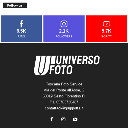
Follow us
6.5K
2.1K
5.7K
FANS
FOLLOWERS
ISCRITTI
Toscana Foto Service
Via del Ponte all'Asse, 2
50019 Sesto Fiorentino FI
P.I. 05763730487
contattaci@gruppotfs.it