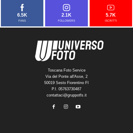
6.5K
2.1K
5.7K
FANS
FOLLOWERS
ISCRITTI
Toscana Foto Service
Via del Ponte all'Asse, 2
50019 Sesto Fiorentino FI
P.I. 05763730487
contattaci@gruppotfs.it