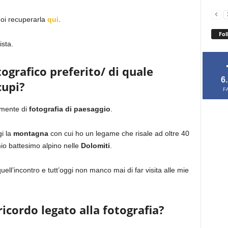
uoi recuperarla
qui
.
Fol
ista.
tografico preferito/ di quale
6
cupi?
F
amente di
fotografia di paesaggio
.
gi la
montagna
con cui ho un legame che risale ad oltre 40
io battesimo alpino nelle
Dolomiti
.
ell’incontro e tutt’oggi non manco mai di far visita alle mie
ricordo legato alla fotografia?