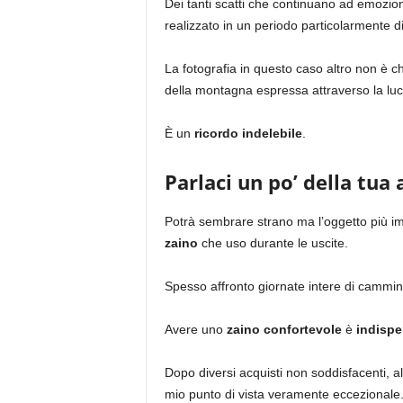
Dei tanti scatti che continuano ad emozio
realizzato in un periodo particolarmente diff
La fotografia in questo caso altro non è 
della montagna espressa attraverso la luc
È un
ricordo indelebile
.
Parlaci un po’ della tua 
Potrà sembrare strano ma l’oggetto più imp
zaino
che uso durante le uscite.
Spesso affronto giornate intere di cammino 
Avere uno
zaino confortevole
è
indispe
Dopo diversi acquisti non soddisfacenti, a
mio punto di vista veramente eccezionale