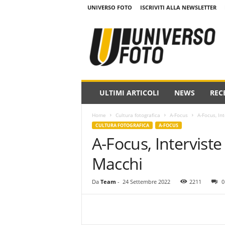
UNIVERSO FOTO
ISCRIVITI ALLA NEWSLETTER
w
w
w
.
u
n
i
ULTIMI ARTICOLI
NEWS
REC
v
e
Home
Cultura fotografica
A-Focus
A-Focus, Int
r
CULTURA FOTOGRAFICA
A-FOCUS
s
A-Focus, Interviste 
o
f
Macchi
o
t
o
Da
Team
-
24 Settembre 2022
2211
0
.
i
t