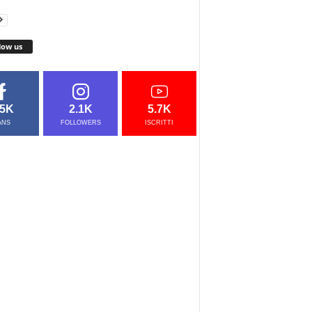
low us
.5K
2.1K
5.7K
ANS
FOLLOWERS
ISCRITTI