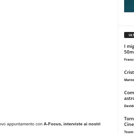
UL
I mig
50m
Franc
Cris
Matte
Come
astr
David
Torn
Cine
 nuovo appuntamento con
A-Focus, interviste ai nostri
Team