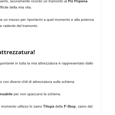
narmi, sicuramente ricordo un tramonto al
Piz Popena
icile della mia vita.
che un mezzo per riportarmi a quel momento e alla potenza
e radente del tramonto.
attrezzatura!
ortante in tutta la mia attrezzatura è rappresentato dallo
con diversi chili di attrezzatura sulla schiena.
nsabile
per non spaccarsi la schiena.
l momento utilizzo lo zaino
Tilopa
della
F-Stop
, zaino dal
.