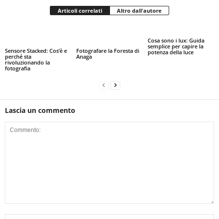
Articoli correlati
Altro dall'autore
Cosa sono i lux: Guida
semplice per capire la
Sensore Stacked: Cos’è e
Fotografare la Foresta di
potenza della luce
perché sta
Anaga
rivoluzionando la
fotografia
Lascia un commento