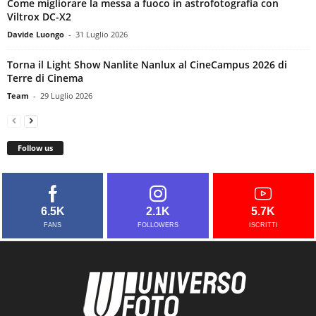
Come migliorare la messa a fuoco in astrofotografia con
Viltrox DC-X2
Davide Luongo
-
31 Luglio 2026
Torna il Light Show Nanlite Nanlux al CineCampus 2026 di
Terre di Cinema
Team
-
29 Luglio 2026
Follow us
6.5K
2.1K
5.7K
FANS
FOLLOWERS
ISCRITTI