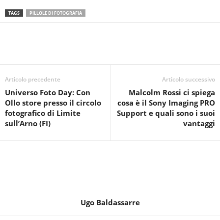
TAGS
PILLOLE DI FOTOGRAFIA
Articolo precedente
Articolo successivo
Universo Foto Day: Con
Malcolm Rossi ci spiega
Ollo store presso il circolo
cosa è il Sony Imaging PRO
fotografico di Limite
Support e quali sono i suoi
sull’Arno (FI)
vantaggi
Ugo Baldassarre