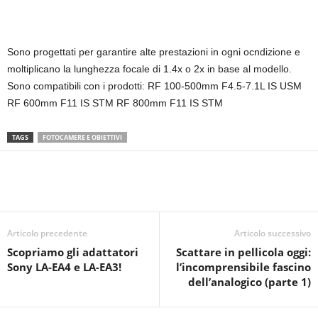
Sono progettati per garantire alte prestazioni in ogni ocndizione e
moltiplicano la lunghezza focale di 1.4x o 2x in base al modello.
Sono compatibili con i prodotti: RF 100-500mm F4.5-7.1L IS USM
RF 600mm F11 IS STM RF 800mm F11 IS STM
TAGS
FOTOCAMERE E OBIETTIVI
Articolo precedente
Articolo successivo
Scopriamo gli adattatori
Scattare in pellicola oggi:
Sony LA-EA4 e LA-EA3!
l’incomprensibile fascino
dell’analogico (parte 1)