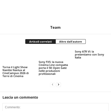
Team
Articoli correlati
Altro dall'autore
Sony A7R VI: la
presentiamo con Sony
Italia
Sony FX5: la nuova
Cinema Line compatta
Torna il Light Show
porta il 5K Open Gate
Nanlite Nanlux al
nelle produzioni
CineCampus 2026 di
professionali
Terre di Cinema
Lascia un commento