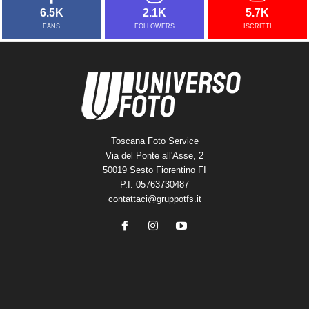
6.5K
2.1K
5.7K
FANS
FOLLOWERS
ISCRITTI
Toscana Foto Service
Via del Ponte all'Asse, 2
50019 Sesto Fiorentino FI
P.I. 05763730487
contattaci@gruppotfs.it