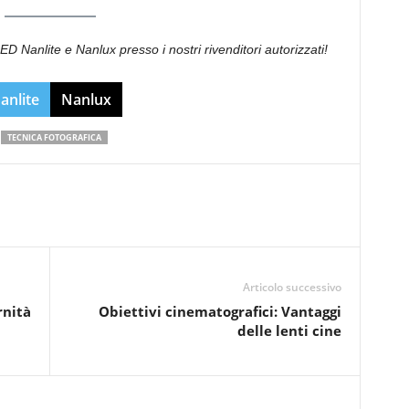
 LED Nanlite e Nanlux presso i nostri rivenditori autorizzati!
anlite
Nanlux
TECNICA FOTOGRAFICA
Articolo successivo
rnità
Obiettivi cinematografici: Vantaggi
delle lenti cine