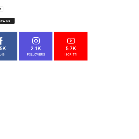
low us
.5K
2.1K
5.7K
ANS
FOLLOWERS
ISCRITTI