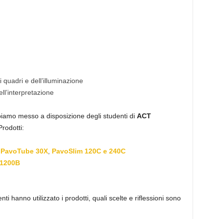
i quadri e dell’illuminazione
ll’interpretazione
iamo messo a disposizione degli studenti di
ACT
rodotti:
,
PavoTube 30X
,
PavoSlim 120C e 240C
1200B
ti hanno utilizzato i prodotti, quali scelte e riflessioni sono