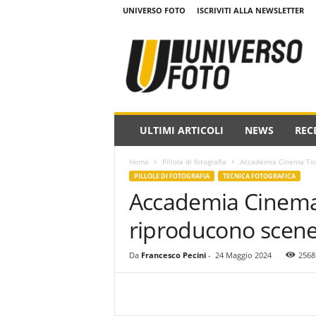
UNIVERSO FOTO
ISCRIVITI ALLA NEWSLETTER
w
w
w
.
u
n
i
ULTIMI ARTICOLI
NEWS
REC
v
e
Home
Pillole di fotografia
Accademia Cinema Tosc
r
PILLOLE DI FOTOGRAFIA
TECNICA FOTOGRAFICA
s
Accademia Cinema 
o
f
riproducono scene 
o
t
o
Da
Francesco Pecini
-
24 Maggio 2024
2568
.
i
t