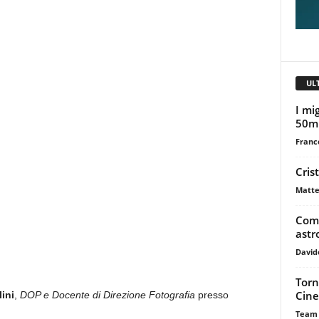
UL
I mig
50m
Franc
Cris
Matte
Come
astr
David
Torn
Cine
ini
,
DOP e Docente di Direzione Fotografia
presso
Team