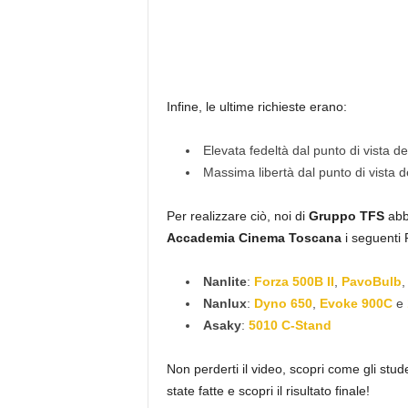
Infine, le ultime richieste erano:
Elevata fedeltà dal punto di vista de
Massima libertà dal punto di vista de
Per realizzare ciò, noi di
Gruppo TFS
abb
Accademia Cinema Toscana
i seguenti P
Nanlite
:
Forza 500B II
,
PavoBulb
Nanlux
:
Dyno 650
,
Evoke 900C
e
Asaky
:
5010 C-Stand
Non perderti il video, scopri come gli studen
state fatte e scopri il risultato finale!