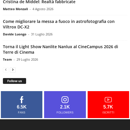
Cristina de Middel: Realtà fabbricate
Matteo Monzali
-
4 Agosto 2026
Come migliorare la messa a fuoco in astrofotografia con
Viltrox DC-X2
Davide Luongo
-
31 Luglio 2026
Torna il Light Show Nanlite Nanlux al CineCampus 2026 di
Terre di Cinema
Team
-
29 Luglio 2026
Follow us
6.5K
2.1K
5.7K
FANS
FOLLOWERS
ISCRITTI