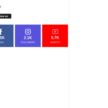
low us
.5K
2.1K
5.7K
ANS
FOLLOWERS
ISCRITTI