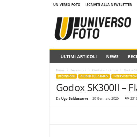
UNIVERSO FOTO
ISCRIVITI ALLA NEWSLETTER
w
w
w
.
u
n
i
ULTIMI ARTICOLI
NEWS
REC
v
e
Home
Recensioni
Giudizi sul campo
Godox SK3
r
RECENSIONI
GIUDIZI SUL CAMPO
INTERVISTE TECN
s
Godox SK300II – Fl
o
f
o
Da
Ugo Baldassarre
-
20 Gennaio 2020
231
t
o
.
i
t