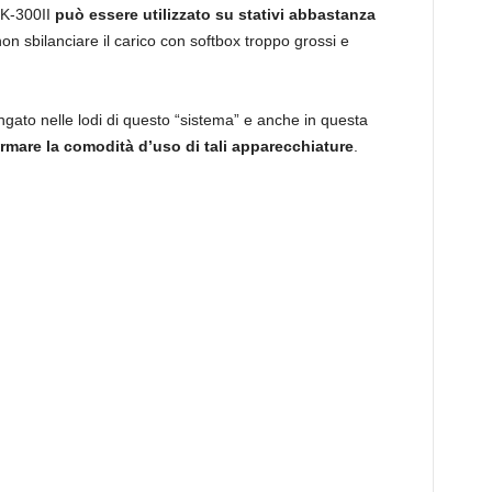
SK-300II
può essere utilizzato su stativi abbastanza
n sbilanciare il carico con softbox troppo grossi e
gato nelle lodi di questo “sistema” e anche in questa
mare la comodità d’uso di tali apparecchiature
.