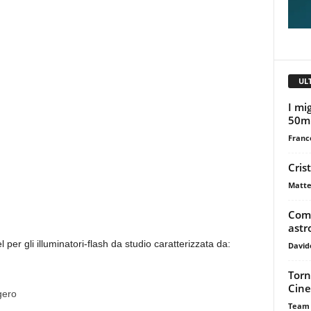
UL
I mig
50m
Franc
Cris
Matte
Come
astr
 per gli illuminatori-flash da studio caratterizzata da:
David
Torn
Cine
gero
Team