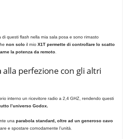
a di questi flash nella mia sala posa e sono rimasto
che
non solo
il mio
X1T permette di controllare lo scatto
arne la potenza da remoto
.
a alla perfezione con gli altri
roprio interno un ricevitore radio a 2,4 GHZ, rendendo questi
tutto l’universo Godox.
ente una
parabola standard, oltre ad un generoso cavo
tare e spostare comodamente l’unità.