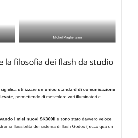
Michel Maghenzani
e la filosofia dei flash da studio
significa
utilizzare un unico standard di comunicazione
levate
, permettendo di mescolare vari illuminatori e
.
rovando i miei nuovi SK300II
e sono stato davvero veloce
l’estrema flessibilità dei sistema di flash Godox ( ecco qua un