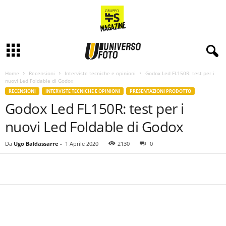
Home
Recensioni
Interviste tecniche e opinioni
Godox Led FL150R: test per i
nuovi Led Foldable di Godox
RECENSIONI
INTERVISTE TECNICHE E OPINIONI
PRESENTAZIONI PRODOTTO
Godox Led FL150R: test per i
nuovi Led Foldable di Godox
Da
Ugo Baldassarre
-
1 Aprile 2020
2130
0