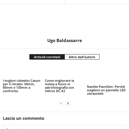
Ugo Baldassarre
Articoli correlati
Altro dall'autore
I migliori obiettivi Canon
Come migliorare la
per il ritratto: 50mm,
messa a fuoco in
Nanlite PavoSlim: Perché
85mm e 135mm a
astrofotografia con
scegliere un pannello LED
confronto
Viltrox DC-X2
ultrasottile
Lascia un commento