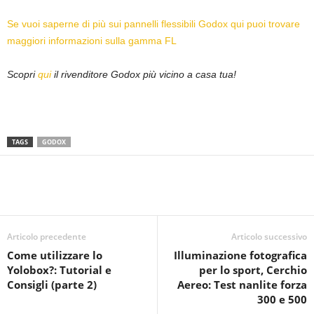
Se vuoi saperne di più sui pannelli flessibili Godox qui puoi trovare
maggiori informazioni sulla gamma FL
Scopri
qui
il rivenditore Godox più vicino a casa tua!
TAGS
GODOX
Articolo precedente
Articolo successivo
Come utilizzare lo
Illuminazione fotografica
Yolobox?: Tutorial e
per lo sport, Cerchio
Consigli (parte 2)
Aereo: Test nanlite forza
300 e 500