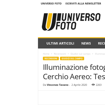
UNIVERSO FOTO
ISCRIVITI ALLA NEWSLETTER
w
w
w
.
u
n
i
ULTIMI ARTICOLI
NEWS
REC
v
e
Home
Recensioni
Giudizi sul campo
Illuminaz
r
RECENSIONI
GIUDIZI SUL CAMPO
s
Illuminazione fotog
o
f
Cerchio Aereo: Tes
o
t
o
Da
Vincenzo Tavano
-
2 Aprile 2020
2263
.
i
t