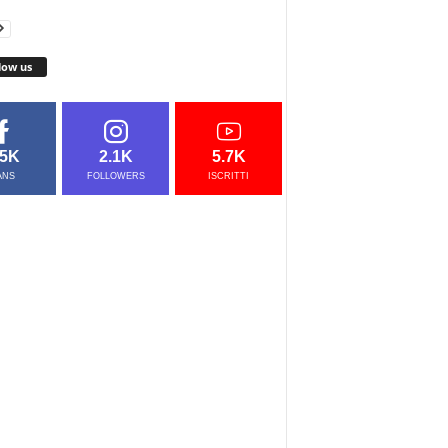
low us
.5K
2.1K
5.7K
ANS
FOLLOWERS
ISCRITTI