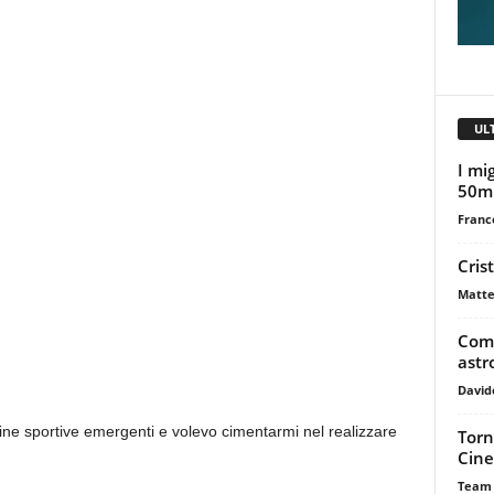
UL
I mig
50m
Franc
Cris
Matte
Come
astr
David
ine sportive emergenti e volevo cimentarmi nel realizzare
Torn
Cine
Team