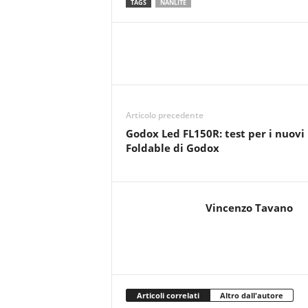
TAGS
NANLITE
Articolo precedente
Godox Led FL150R: test per i nuovi
Foldable di Godox
Vincenzo Tavano
Articoli correlati
Altro dall'autore