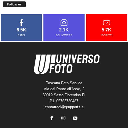
Follow us
6.5K
2.1K
5.7K
FANS
FOLLOWERS
ISCRITTI
Toscana Foto Service
Via del Ponte all'Asse, 2
50019 Sesto Fiorentino FI
P.I. 05763730487
contattaci@gruppotfs.it