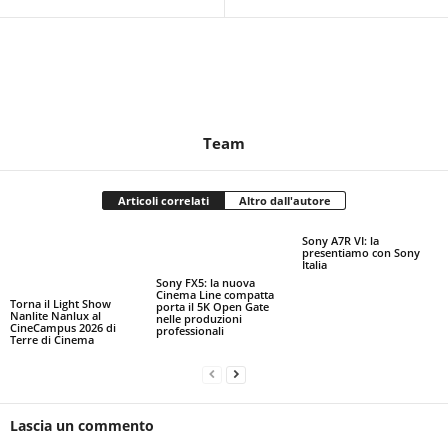
Team
Articoli correlati
Altro dall'autore
Sony A7R VI: la
presentiamo con Sony
Italia
Sony FX5: la nuova
Cinema Line compatta
Torna il Light Show
porta il 5K Open Gate
Nanlite Nanlux al
nelle produzioni
CineCampus 2026 di
professionali
Terre di Cinema
Lascia un commento