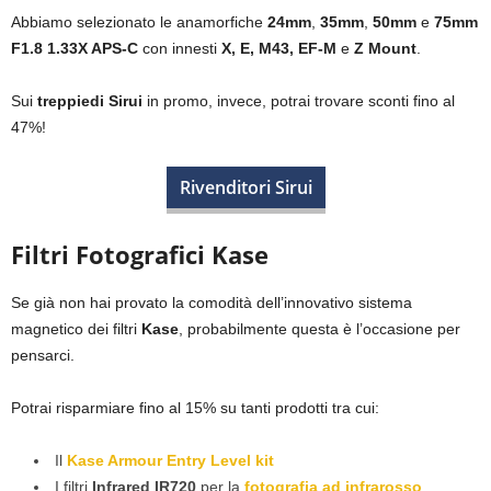
Abbiamo selezionato le anamorfiche
24mm
,
35mm
,
50mm
e
75mm
F1.8 1.33X APS-C
con innesti
X, E, M43, EF-M
e
Z Mount
.
Sui
treppiedi Sirui
in promo, invece, potrai trovare sconti fino al
47%!
Rivenditori Sirui
Filtri Fotografici Kase
Se già non hai provato la comodità dell’innovativo sistema
magnetico dei filtri
Kase
, probabilmente questa è l’occasione per
pensarci.
Potrai risparmiare fino al 15% su tanti prodotti tra cui:
Il
Kase Armour Entry Level kit
I filtri
Infrared IR720
per la
fotografia ad infrarosso