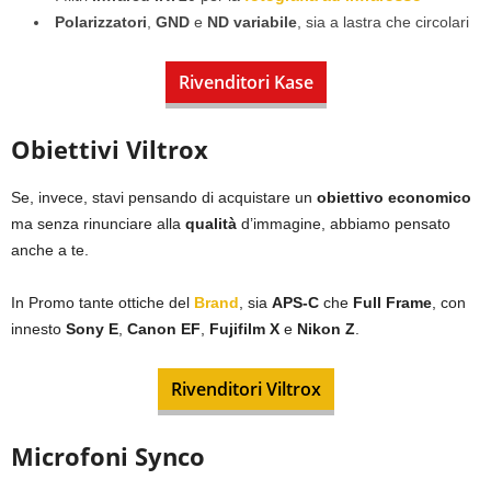
Polarizzatori
,
GND
e
ND variabile
, sia a lastra che circolari
Rivenditori Kase
Obiettivi Viltrox
Se, invece, stavi pensando di acquistare un
obiettivo economico
ma senza rinunciare alla
qualità
d’immagine, abbiamo pensato
anche a te.
In Promo tante ottiche del
Brand
, sia
APS-C
che
Full Frame
, con
innesto
Sony E
,
Canon
EF
,
Fujifilm X
e
Nikon Z
.
Rivenditori Viltrox
Microfoni Synco