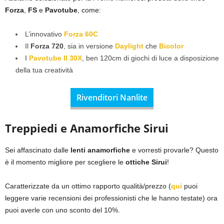
Forza
,
FS
e
Pavotube
, come:
L’innovativo
Forza 60C
Il
Forza 720
, sia in versione
Daylight
che
Bicolor
I
Pavotube II 30X
, ben 120cm di giochi di luce a disposizione
della tua creatività
Rivenditori Nanlite
Treppiedi e Anamorfiche Sirui
Sei affascinato dalle
lenti anamorfiche
e vorresti provarle? Questo
è il momento migliore per scegliere le
ottiche Sirui
!
Caratterizzate da un ottimo rapporto qualità/prezzo (
qui
puoi
leggere varie recensioni dei professionisti che le hanno testate) ora
puoi averle con uno sconto del 10%.