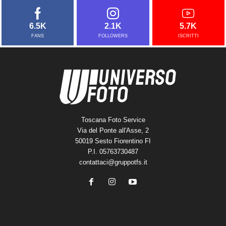
6.5K
2.1K
5.7K
FANS
FOLLOWERS
ISCRITTI
Toscana Foto Service
Via del Ponte all'Asse, 2
50019 Sesto Fiorentino FI
P.I. 05763730487
contattaci@gruppotfs.it