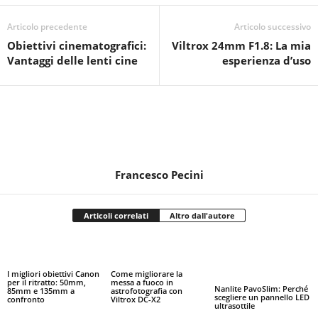
Articolo precedente
Articolo successivo
Obiettivi cinematografici:
Viltrox 24mm F1.8: La mia
Vantaggi delle lenti cine
esperienza d’uso
Francesco Pecini
Articoli correlati
Altro dall'autore
I migliori obiettivi Canon
Come migliorare la
per il ritratto: 50mm,
messa a fuoco in
Nanlite PavoSlim: Perché
85mm e 135mm a
astrofotografia con
scegliere un pannello LED
confronto
Viltrox DC-X2
ultrasottile