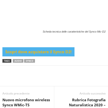
Scheda tecnica delle caratteristiche del Synco Mic-D2
Scopri dove acquistare il Synco D2!
TAGS
AUDIO
SYNCO
Articolo precedente
Articolo successivo
Nuovo microfono wireless
Rubrica Fotografia
Synco WMic-TS
Naturalistica 2020 –