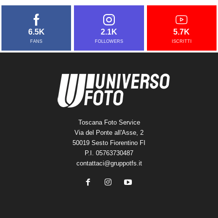
6.5K
2.1K
5.7K
FANS
FOLLOWERS
ISCRITTI
Toscana Foto Service
Via del Ponte all'Asse, 2
50019 Sesto Fiorentino FI
P.I. 05763730487
contattaci@gruppotfs.it