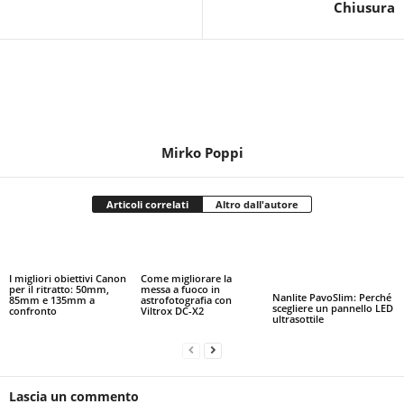
Chiusura
Mirko Poppi
Articoli correlati
Altro dall'autore
I migliori obiettivi Canon
Come migliorare la
per il ritratto: 50mm,
messa a fuoco in
Nanlite PavoSlim: Perché
85mm e 135mm a
astrofotografia con
scegliere un pannello LED
confronto
Viltrox DC-X2
ultrasottile
Lascia un commento