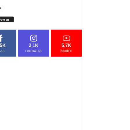
low us
.5K
2.1K
5.7K
ANS
FOLLOWERS
ISCRITTI