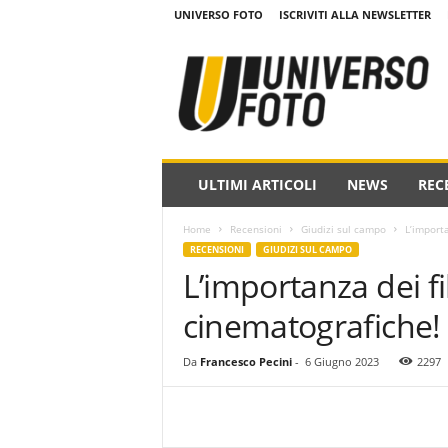
UNIVERSO FOTO
ISCRIVITI ALLA NEWSLETTER
w
w
w
.
u
n
i
ULTIMI ARTICOLI
NEWS
REC
v
e
Home
Recensioni
Giudizi sul campo
L’importa
r
RECENSIONI
GIUDIZI SUL CAMPO
s
L’importanza dei fi
o
f
cinematografiche!
o
t
o
Da
Francesco Pecini
-
6 Giugno 2023
2297
.
i
t