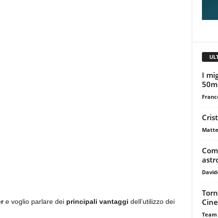
UL
I mig
50m
Franc
Cris
Matte
Come
astr
David
Torn
Cine
er
e voglio parlare dei
principali vantaggi
dell’utilizzo dei
Team