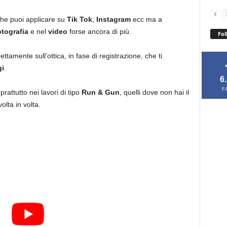
 che puoi applicare su
Tik Tok
,
Instagram
ecc ma a
otografia
e nel
video
forse ancora di più.
Fol
ettamente sull’ottica, in fase di registrazione, che ti
i
.
6
F
rattutto nei lavori di tipo
Run & Gun
, quelli dove non hai il
lta in volta.