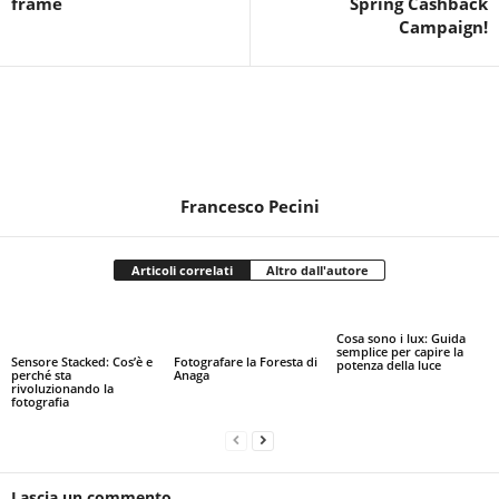
frame
Spring Cashback
Campaign!
Francesco Pecini
Articoli correlati
Altro dall'autore
Cosa sono i lux: Guida
semplice per capire la
Sensore Stacked: Cos’è e
Fotografare la Foresta di
potenza della luce
perché sta
Anaga
rivoluzionando la
fotografia
Lascia un commento