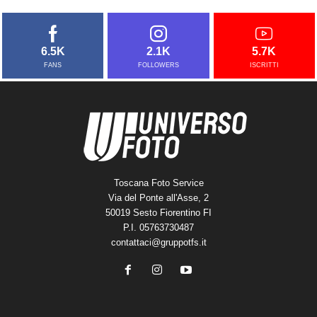
6.5K
2.1K
5.7K
FANS
FOLLOWERS
ISCRITTI
Toscana Foto Service
Via del Ponte all'Asse, 2
50019 Sesto Fiorentino FI
P.I. 05763730487
contattaci@gruppotfs.it