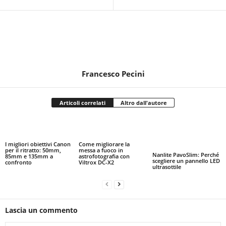
Francesco Pecini
Articoli correlati
Altro dall'autore
I migliori obiettivi Canon
Come migliorare la
per il ritratto: 50mm,
messa a fuoco in
Nanlite PavoSlim: Perché
85mm e 135mm a
astrofotografia con
scegliere un pannello LED
confronto
Viltrox DC-X2
ultrasottile
Lascia un commento