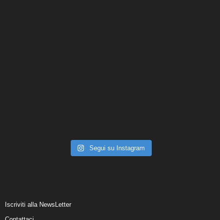
Segui su Instagram
Iscriviti alla NewsLetter
Contattaci