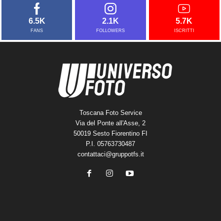
6.5K
2.1K
5.7K
FANS
FOLLOWERS
ISCRITTI
Toscana Foto Service
Via del Ponte all'Asse, 2
50019 Sesto Fiorentino FI
P.I. 05763730487
contattaci@gruppotfs.it