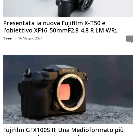
Presentata la nuova Fujifilm X-T50 e
l’obiettivo XF16-50mmF2.8-4.8 R LM WR:...
Team
-
16 Maggio 2024
0
Fujifilm GFX100S II: Una Medioformato più