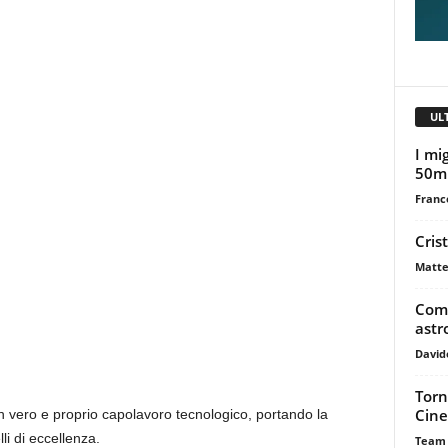
UL
I mig
50m
Franc
Cris
Matte
Come
astr
David
Torn
Cine
 vero e proprio capolavoro tecnologico, portando la
lli di eccellenza.
Team