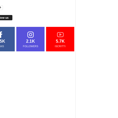
low us
.5K
2.1K
5.7K
ANS
FOLLOWERS
ISCRITTI