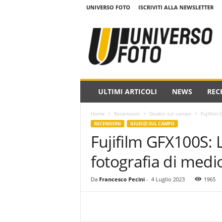
UNIVERSO FOTO
ISCRIVITI ALLA NEWSLETTER
w
w
w
.
u
n
i
ULTIMI ARTICOLI
NEWS
REC
v
e
Home
Recensioni
Giudizi sul campo
Fujifilm 
r
RECENSIONI
GIUDIZI SUL CAMPO
s
Fujifilm GFX100S: 
o
f
fotografia di medi
o
t
o
Da
Francesco Pecini
-
4 Luglio 2023
1965
.
i
t