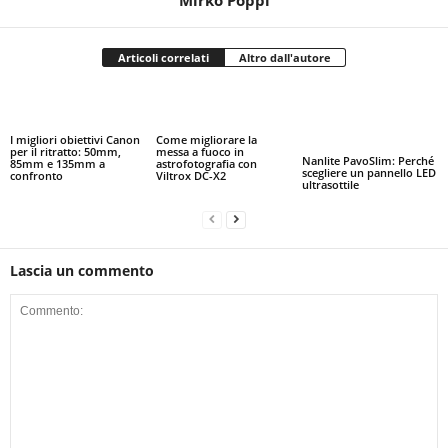
Articoli correlati
Altro dall'autore
I migliori obiettivi Canon
Come migliorare la
per il ritratto: 50mm,
messa a fuoco in
Nanlite PavoSlim: Perché
85mm e 135mm a
astrofotografia con
scegliere un pannello LED
confronto
Viltrox DC-X2
ultrasottile
Lascia un commento