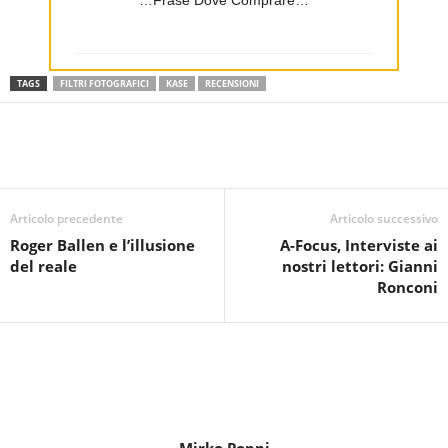
TAGS
FILTRI FOTOGRAFICI
KASE
RECENSIONI
Articolo precedente
Articolo successivo
Roger Ballen e l’illusione
A-Focus, Interviste ai
del reale
nostri lettori: Gianni
Ronconi
Mirko Poppi