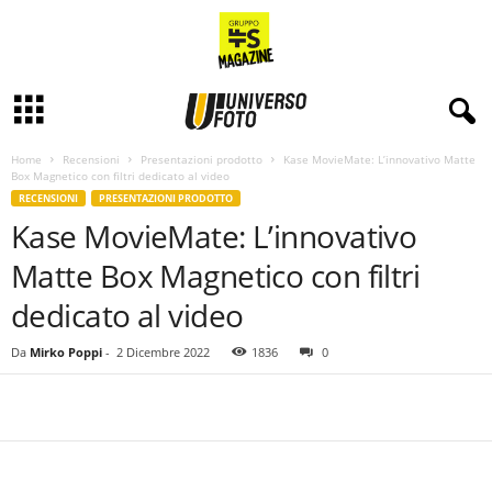
Home
Recensioni
Presentazioni prodotto
Kase MovieMate: L’innovativo Matte
Box Magnetico con filtri dedicato al video
RECENSIONI
PRESENTAZIONI PRODOTTO
Kase MovieMate: L’innovativo
Matte Box Magnetico con filtri
dedicato al video
Da
Mirko Poppi
-
2 Dicembre 2022
1836
0