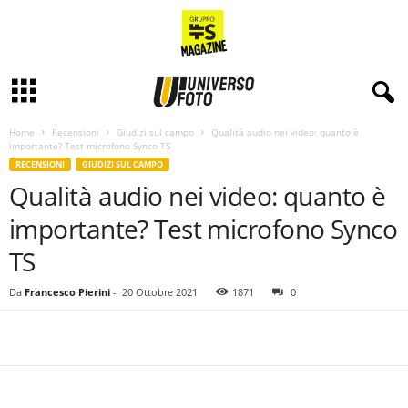
Home
Recensioni
Giudizi sul campo
Qualità audio nei video: quanto è
importante? Test microfono Synco TS
RECENSIONI
GIUDIZI SUL CAMPO
Qualità audio nei video: quanto è
importante? Test microfono Synco
TS
Da
Francesco Pierini
-
20 Ottobre 2021
1871
0