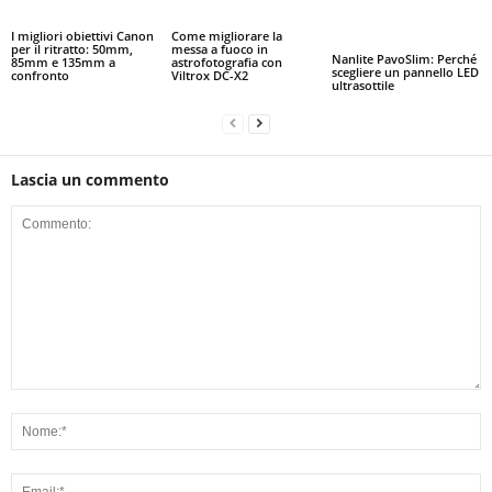
I migliori obiettivi Canon
Come migliorare la
per il ritratto: 50mm,
messa a fuoco in
Nanlite PavoSlim: Perché
85mm e 135mm a
astrofotografia con
scegliere un pannello LED
confronto
Viltrox DC-X2
ultrasottile
Lascia un commento