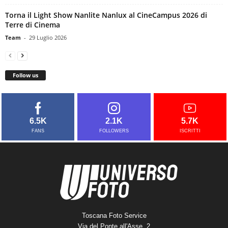
Torna il Light Show Nanlite Nanlux al CineCampus 2026 di
Terre di Cinema
Team
-
29 Luglio 2026
Follow us
6.5K
2.1K
5.7K
FANS
FOLLOWERS
ISCRITTI
Toscana Foto Service
Via del Ponte all'Asse, 2