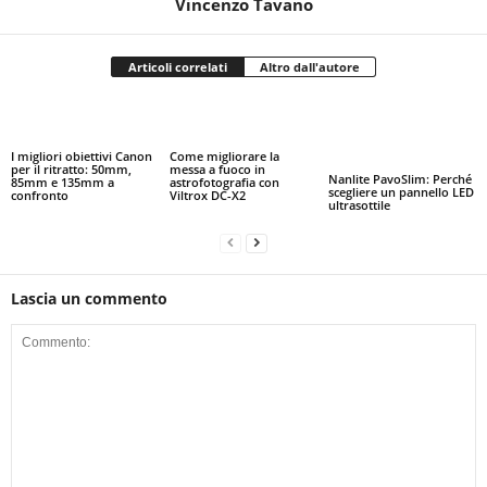
Vincenzo Tavano
Articoli correlati
Altro dall'autore
I migliori obiettivi Canon
Come migliorare la
per il ritratto: 50mm,
messa a fuoco in
Nanlite PavoSlim: Perché
85mm e 135mm a
astrofotografia con
scegliere un pannello LED
confronto
Viltrox DC-X2
ultrasottile
Lascia un commento