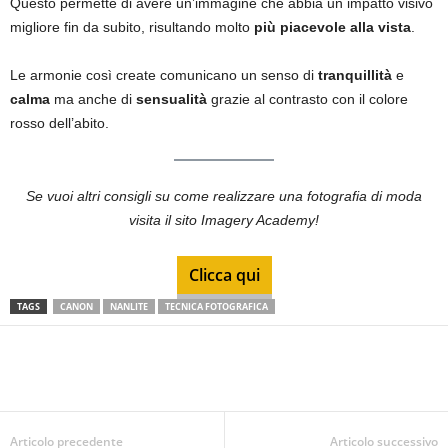
Questo permette di avere un’immagine che abbia un impatto visivo
migliore fin da subito, risultando molto
più piacevole alla vista
.
Le armonie così create comunicano un senso di
tranquillità
e
calma
ma anche di
sensualità
grazie al contrasto con il colore
rosso dell’abito.
Se vuoi altri consigli su come realizzare una fotografia di moda
visita il sito Imagery Academy!
Clicca qui
TAGS
CANON
NANLITE
TECNICA FOTOGRAFICA
Articolo precedente
Articolo successivo