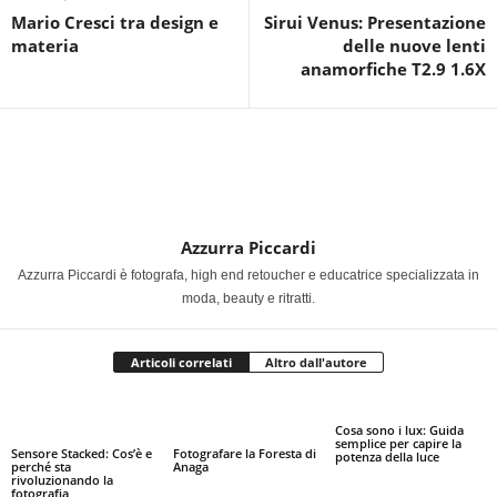
Mario Cresci tra design e
Sirui Venus: Presentazione
materia
delle nuove lenti
anamorfiche T2.9 1.6X
Azzurra Piccardi
Azzurra Piccardi è fotografa, high end retoucher e educatrice specializzata in
moda, beauty e ritratti.
Articoli correlati
Altro dall'autore
Cosa sono i lux: Guida
semplice per capire la
Sensore Stacked: Cos’è e
Fotografare la Foresta di
potenza della luce
perché sta
Anaga
rivoluzionando la
fotografia