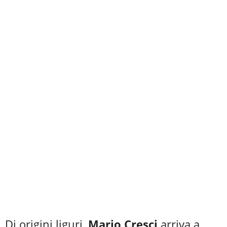
Di origini liguri,
Mario Cresci
arriva a