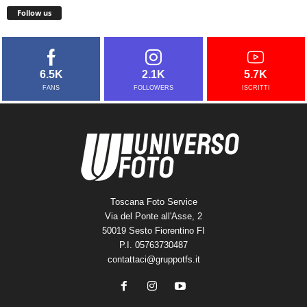
Follow us
6.5K
2.1K
5.7K
FANS
FOLLOWERS
ISCRITTI
Toscana Foto Service
Via del Ponte all'Asse, 2
50019 Sesto Fiorentino FI
P.I. 05763730487
contattaci@gruppotfs.it