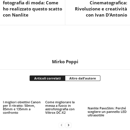
fotografia di moda: Come
Cinematografica:
ho realizzato questo scatto
Rivoluzione e creatività
con Nanlite
con Ivan D’Antonio
Mirko Poppi
Articoli correlati
Altro dall'autore
I migliori obiettivi Canon
Come migliorare la
per il ritratto: 50mm,
messa a fuoco in
Nanlite PavoSlim: Perché
85mm e 135mm a
astrofotografia con
scegliere un pannello LED
confronto
Viltrox DC-X2
ultrasottile