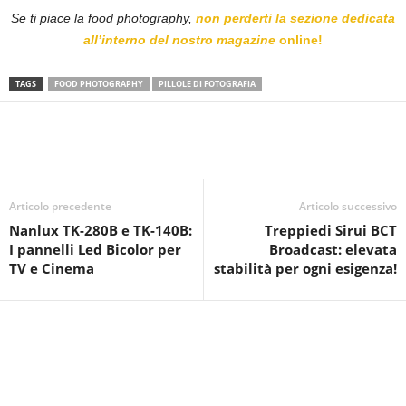
Se ti piace la food photography,
non perderti la sezione dedicata
all’interno del nostro magazine
online!
TAGS
FOOD PHOTOGRAPHY
PILLOLE DI FOTOGRAFIA
Articolo precedente
Articolo successivo
Nanlux TK-280B e TK-140B:
Treppiedi Sirui BCT
I pannelli Led Bicolor per
Broadcast: elevata
TV e Cinema
stabilità per ogni esigenza!