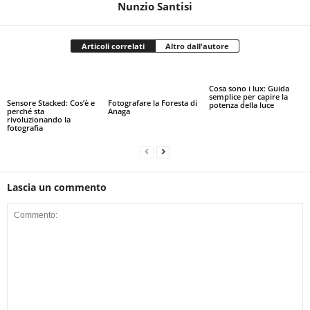
Nunzio Santisi
Articoli correlati
Altro dall'autore
Cosa sono i lux: Guida
semplice per capire la
Sensore Stacked: Cos’è e
Fotografare la Foresta di
potenza della luce
perché sta
Anaga
rivoluzionando la
fotografia
Lascia un commento