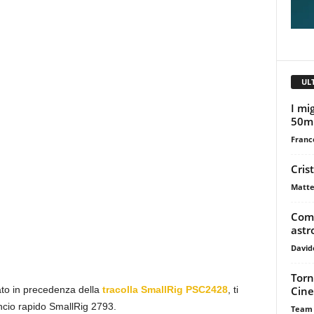
UL
I mig
50m
Franc
Cris
Matte
Come
astr
David
Torn
Cine
lato in precedenza della
tracolla SmallRig PSC2428
, ti
ncio rapido SmallRig 2793.
Team