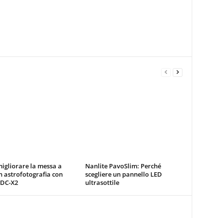
igliorare la messa a
Nanlite PavoSlim: Perché
n astrofotografia con
scegliere un pannello LED
 DC-X2
ultrasottile