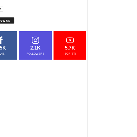
low us
.5K
2.1K
5.7K
ANS
FOLLOWERS
ISCRITTI