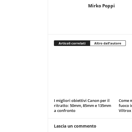
Mirko Poppi
Articoli correlati
Altro dall'autore
I migliori obiettivi Canon per il
Come m
ritratto: 50mm, 85mm e 135mm
fuoco i
a confronto
Viltrox
Lascia un commento