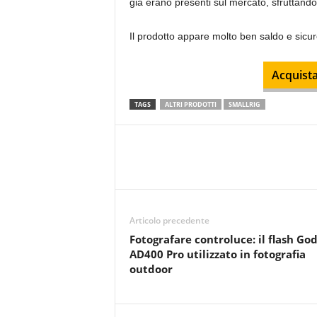
già erano presenti sul mercato, sfruttando
Il prodotto appare molto ben saldo e sicur
Acquista
TAGS
ALTRI PRODOTTI
SMALLRIG
Articolo precedente
Fotografare controluce: il flash Go
AD400 Pro utilizzato in fotografia
outdoor