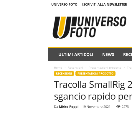
UNIVERSO FOTO
ISCRIVITI ALLA NEWSLETTER
w
w
w
.
u
n
i
ULTIMI ARTICOLI
NEWS
REC
v
e
Home
Recensioni
Presentazioni prodotto
Tra
r
RECENSIONI
PRESENTAZIONI PRODOTTO
s
Tracolla SmallRig 2
o
f
sgancio rapido pe
o
t
o
Da
Mirko Poppi
-
19 Novembre 2021
2273
.
i
t