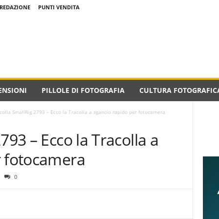
REDAZIONE
PUNTI VENDITA
ENSIONI
PILLOLE DI FOTOGRAFIA
CULTURA FOTOGRAFIC
colla SmallRig 2793 – Ecco la Tracolla a sgancio rapido per fotocamera
793 – Ecco la Tracolla a
r fotocamera
0