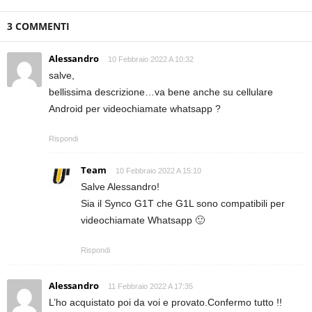
3 COMMENTI
Alessandro
10 Febbraio 2022 A 10:32
salve,
bellissima descrizione…va bene anche su cellulare
Android per videochiamate whatsapp ?
Rispondi
Team
10 Febbraio 2022 A 15:10
Salve Alessandro!
Sia il Synco G1T che G1L sono compatibili per
videochiamate Whatsapp 🙂
Rispondi
Alessandro
11 Febbraio 2022 A 17:35
L’ho acquistato poi da voi e provato.Confermo tutto !!