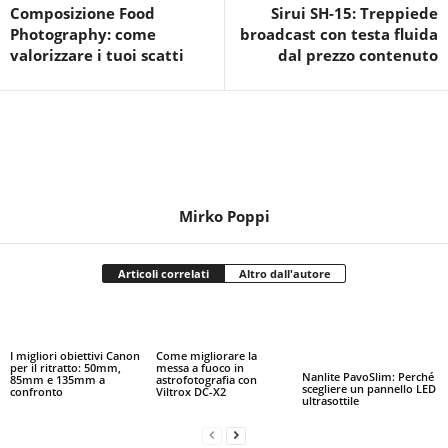
Composizione Food
Sirui SH-15: Treppiede
Photography: come
broadcast con testa fluida
valorizzare i tuoi scatti
dal prezzo contenuto
Mirko Poppi
Articoli correlati
Altro dall'autore
I migliori obiettivi Canon
Come migliorare la
per il ritratto: 50mm,
messa a fuoco in
Nanlite PavoSlim: Perché
85mm e 135mm a
astrofotografia con
scegliere un pannello LED
confronto
Viltrox DC-X2
ultrasottile