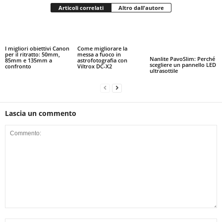
Articoli correlati
Altro dall'autore
I migliori obiettivi Canon
Come migliorare la
per il ritratto: 50mm,
messa a fuoco in
Nanlite PavoSlim: Perché
85mm e 135mm a
astrofotografia con
scegliere un pannello LED
confronto
Viltrox DC-X2
ultrasottile
Lascia un commento