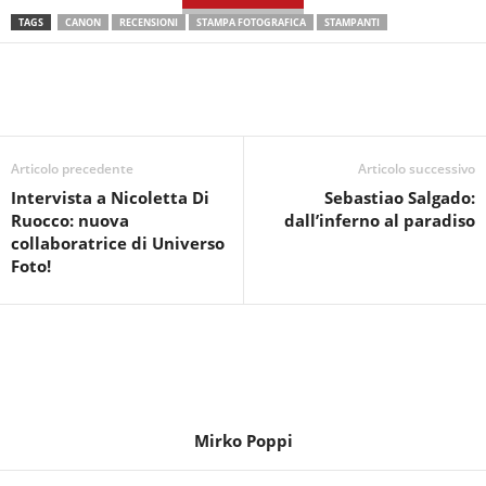
TAGS
CANON
RECENSIONI
STAMPA FOTOGRAFICA
STAMPANTI
Articolo precedente
Articolo successivo
Intervista a Nicoletta Di
Sebastiao Salgado:
Ruocco: nuova
dall’inferno al paradiso
collaboratrice di Universo
Foto!
Mirko Poppi