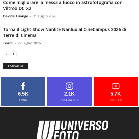
Come migliorare la messa a fuoco in astrofotografia con
Viltrox DC-X2
Davide Luongo
-
31 Luglio 2026
Torna il Light Show Nanlite Nanlux al CineCampus 2026 di
Terre di Cinema
Team
-
29 Luglio 2026
Follow us
6.5K
2.1K
5.7K
FANS
FOLLOWERS
ISCRITTI