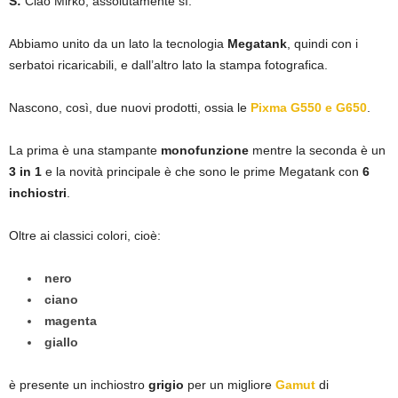
S:
Ciao Mirko, assolutamente sì.
Abbiamo unito da un lato la tecnologia
Megatank
, quindi con i
serbatoi ricaricabili, e dall’altro lato la stampa fotografica.
Nascono, così, due nuovi prodotti, ossia le
Pixma G550 e G650
.
La prima è una stampante
monofunzione
mentre la seconda è un
3 in 1
e la novità principale è che sono le prime Megatank con
6
inchiostri
.
Oltre ai classici colori, cioè:
nero
ciano
magenta
giallo
è presente un inchiostro
grigio
per un migliore
Gamut
di