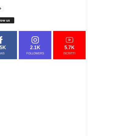
low us
.5K
2.1K
5.7K
ANS
FOLLOWERS
ISCRITTI