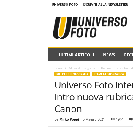
UNIVERSO FOTO
ISCRIVITI ALLA NEWSLETTER
w
w
w
.
u
n
i
ULTIMI ARTICOLI
NEWS
REC
v
e
Home
Pillole di fotografia
Universo Foto Intervis
r
PILLOLE DI FOTOGRAFIA
STAMPA FOTOGRAFICA
s
Universo Foto Inte
o
f
Intro nuova rubric
o
t
Canon
o
.
Da
Mirko Poppi
-
5 Maggio 2021
1914
i
t