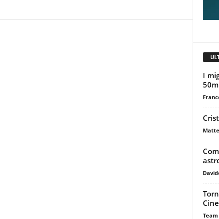
UL
I mig
50m
Franc
Cris
Matte
Come
astr
David
Torn
Cine
Team