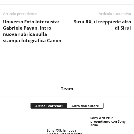
Articolo precedente
Articolo successivo
Universo Foto Intervista:
Sirui RX, il treppiede alto
Gabriele Pavan. Intro
di Sirui
nuova rubrica sulla
stampa fotografica Canon
Team
Articoli correlati
Altro dall'autore
Sony A7R VI: la
presentiamo con Sony
Italia
Sony FX5: la nuova
Cinema Line compatta