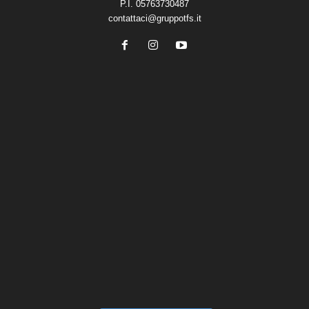
P.I. 05763730487
contattaci@gruppotfs.it