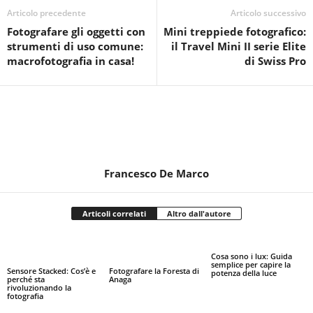
Articolo precedente
Articolo successivo
Fotografare gli oggetti con
Mini treppiede fotografico:
strumenti di uso comune:
il Travel Mini II serie Elite
macrofotografia in casa!
di Swiss Pro
Francesco De Marco
Articoli correlati
Altro dall'autore
Cosa sono i lux: Guida
semplice per capire la
Sensore Stacked: Cos’è e
Fotografare la Foresta di
potenza della luce
perché sta
Anaga
rivoluzionando la
fotografia