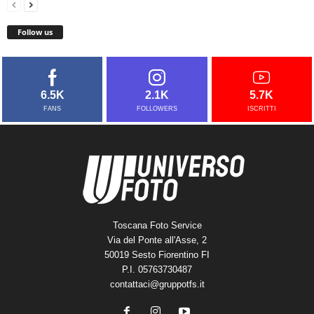
Follow us
6.5K
2.1K
5.7K
FANS
FOLLOWERS
ISCRITTI
Toscana Foto Service
Via del Ponte all'Asse, 2
50019 Sesto Fiorentino FI
P.I. 05763730487
contattaci@gruppotfs.it