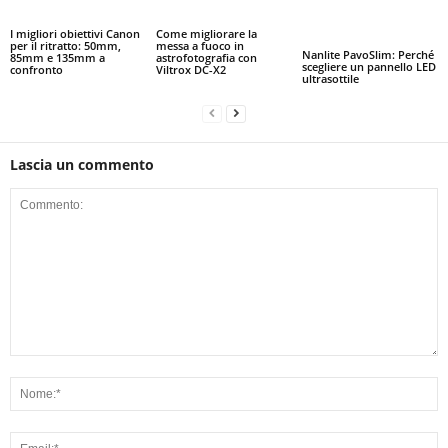
I migliori obiettivi Canon
Come migliorare la
per il ritratto: 50mm,
messa a fuoco in
Nanlite PavoSlim: Perché
85mm e 135mm a
astrofotografia con
scegliere un pannello LED
confronto
Viltrox DC-X2
ultrasottile
Lascia un commento