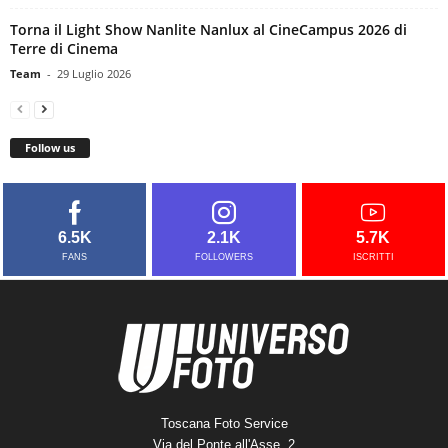
Torna il Light Show Nanlite Nanlux al CineCampus 2026 di
Terre di Cinema
Team
-
29 Luglio 2026
Follow us
6.5K
2.1K
5.7K
FANS
FOLLOWERS
ISCRITTI
Toscana Foto Service
Via del Ponte all'Asse, 2