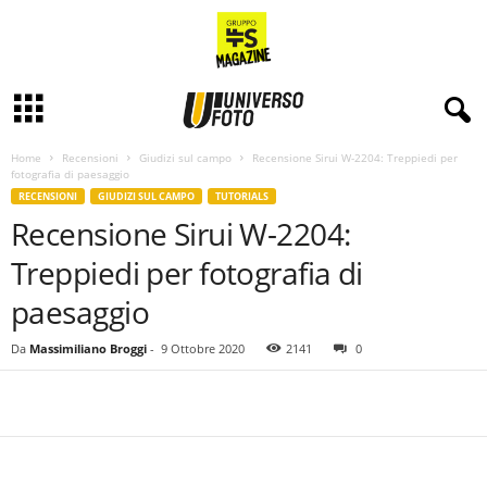
Home
Recensioni
Giudizi sul campo
Recensione Sirui W-2204: Treppiedi per
fotografia di paesaggio
RECENSIONI
GIUDIZI SUL CAMPO
TUTORIALS
Recensione Sirui W-2204:
Treppiedi per fotografia di
paesaggio
Da
Massimiliano Broggi
-
9 Ottobre 2020
2141
0