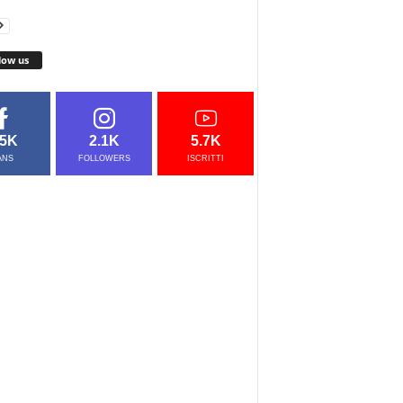
low us
.5K
2.1K
5.7K
ANS
FOLLOWERS
ISCRITTI