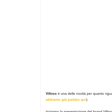
Viltrox
è una delle novità per quanto rigu
abbiamo già parlato qui
)
Iniziamo la presentazione del brand Viltro