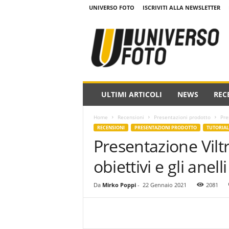
UNIVERSO FOTO
ISCRIVITI ALLA NEWSLETTER
w
w
w
.
u
n
i
ULTIMI ARTICOLI
NEWS
REC
v
e
Home
Recensioni
Presentazioni prodotto
Pre
r
RECENSIONI
PRESENTAZIONI PRODOTTO
TUTORIAL
s
Presentazione Viltr
o
f
obiettivi e gli anell
o
t
o
Da
Mirko Poppi
-
22 Gennaio 2021
2081
.
i
t