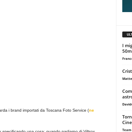
UL
I mig
50m
Franc
Cris
Matte
Come
astr
David
arda i brand importati da Toscana Foto Service (
ne
Torn
Cine
Team
x specificando una cosa: quando parliamo di Viltrox