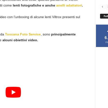
otti come
lenti fotografiche e anche
anelli adattatori
.
Fol
ideo con l’unboxing di alcune lenti Viltrox presenti sul
a da
Toscana Foto Service
, sono
principalmente
6
he
alcuni obiettivi video.
F