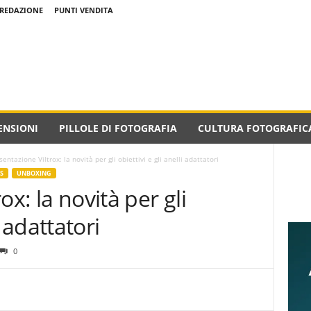
REDAZIONE
PUNTI VENDITA
ENSIONI
PILLOLE DI FOTOGRAFIA
CULTURA FOTOGRAFIC
sentazione Viltrox: la novità per gli obiettivi e gli anelli adattatori
S
UNBOXING
ox: la novità per gli
i adattatori
0