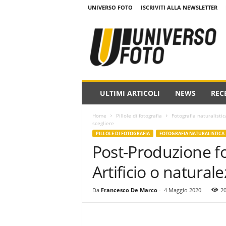
UNIVERSO FOTO
ISCRIVITI ALLA NEWSLETTER
w
w
w
.
u
n
i
ULTIMI ARTICOLI
NEWS
REC
v
e
Home
Pillole di fotografia
Fotografia naturalistic
r
scegliere
s
PILLOLE DI FOTOGRAFIA
FOTOGRAFIA NATURALISTICA
o
Post-Produzione fo
f
o
Artificio o natura
t
o
Da
Francesco De Marco
-
4 Maggio 2020
2
.
i
t