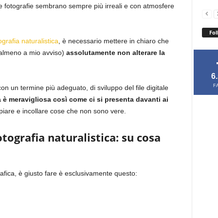
le fotografie sembrano sempre più irreali e con atmosfere
Fol
ografia naturalistica
, è necessario mettere in chiaro che
almeno a mio avviso)
assolutamente non alterare la
6
F
n un termine più adeguato, di sviluppo del file digitale
 è meravigliosa così come ci si presenta davanti ai
iare e incollare cose che non sono vere.
tografia naturalistica: su cosa
rafica, è giusto fare è esclusivamente questo: