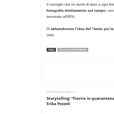
Il consiglio che mi sento di dare a ogni fo
fotografia direttamente sul campo
, cer
terminato all’80%.
Di
abbandonare l’idea del “tanto poi la
visto.
TAGS
PILLOLE DI FOTOGRAFIA
Articolo precedente
Storytelling: “Fiorire in quarantena
Erika Pezzoli