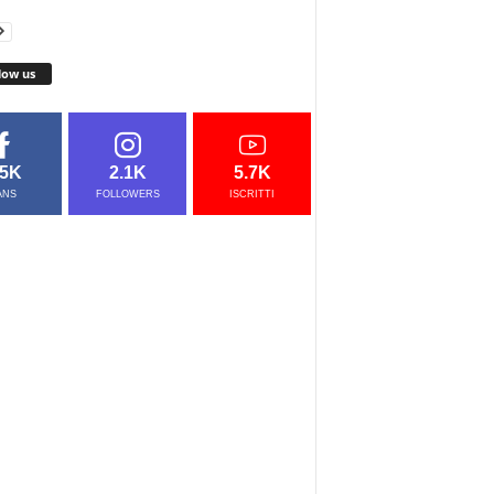
low us
.5K
2.1K
5.7K
ANS
FOLLOWERS
ISCRITTI