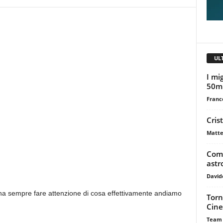
UL
I mig
50m
Franc
Cris
Matte
Come
astr
David
na sempre fare attenzione di cosa effettivamente andiamo
Torn
Cine
Team