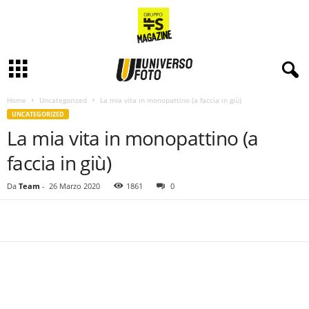
Home
Uncategorized
La mia vita in monopattino (a faccia in giù)
UNCATEGORIZED
La mia vita in monopattino (a
faccia in giù)
Da
Team
-
26 Marzo 2020
1861
0