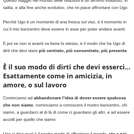
Questo viaggio nel mondo delle relazioni è un terreno insidioso, in
salita, e alla fine anche evolutivo, che mi piace affrontare con Ugo.
Perché Ugo è un momento di aria fresca sul viso, è il momento in
cui il mio baricentro deve essere in asse per poter andare avanti.
E poi se non si avanti va bene lo stesso, è il modo che ha Ugo di
dirti che devi stare
più centrato, più concentrato, più presente
.
È il suo modo di dirti che devi esserci…
Esattamente come in amicizia, in
amore, o sul lavoro
Cominciamo ad
abbandonare l’idea di dover essere qualcosa
che non siamo
, cominciamo a conoscere il nostro baricentro, chi
siamo, a guardarci al di là di come ci guardano gli altri, e ad essere
accolti per quello che siamo.
Ugo ci dice qual è il nostro modo di affrontare il mondo,
sta a noi