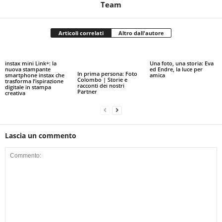
Team
Articoli correlati
Altro dall'autore
instax mini Link+: la
Una foto, una storia: Eva
nuova stampante
ed Endre, la luce per
In prima persona: Foto
smartphone instax che
amica
Colombo | Storie e
trasforma l’ispirazione
racconti dei nostri
digitale in stampa
Partner
creativa
Lascia un commento