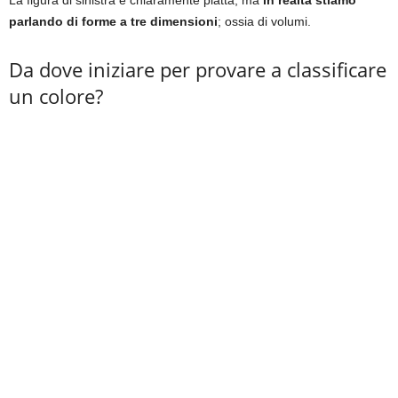
La figura di sinistra è chiaramente piatta, ma
in realtà stiamo
parlando di forme a tre dimensioni
; ossia di volumi.
Da dove iniziare per provare a classificare
un colore?