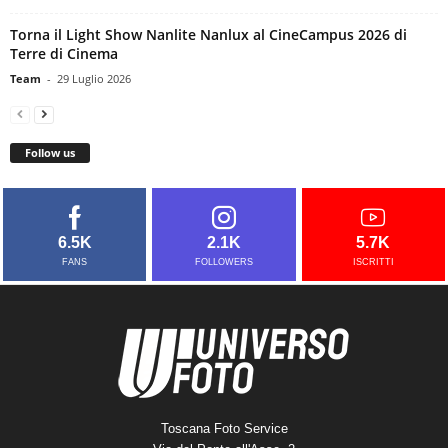
Torna il Light Show Nanlite Nanlux al CineCampus 2026 di
Terre di Cinema
Team
-
29 Luglio 2026
Follow us
6.5K
2.1K
5.7K
FANS
FOLLOWERS
ISCRITTI
Toscana Foto Service