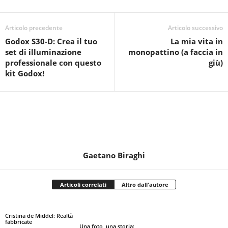
Articolo precedente
Articolo successivo
Godox S30-D: Crea il tuo
La mia vita in
set di illuminazione
monopattino (a faccia in
professionale con questo
giù)
kit Godox!
Gaetano Biraghi
Articoli correlati
Altro dall'autore
Cristina de Middel: Realtà
fabbricate
Una foto, una storia: