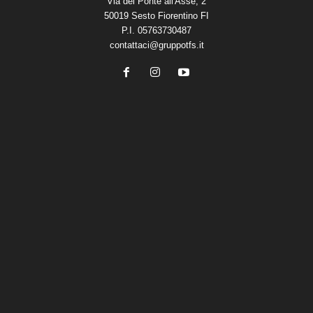
Via del Ponte all'Asse, 2
50019 Sesto Fiorentino FI
P.I. 05763730487
contattaci@gruppotfs.it