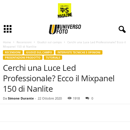
Home
Recensioni
Giudizi sul campo
Cerchi una Luce Led Professionale? Ecco il
Mixpanel 150 di Nanlite
RECENSIONI
GIUDIZI SUL CAMPO
INTERVISTE TECNICHE E OPINIONI
PRESENTAZIONI PRODOTTO
TUTORIALS
Cerchi una Luce Led
Professionale? Ecco il Mixpanel
150 di Nanlite
Da
Simone Durante
-
22 Ottobre 2020
1918
0