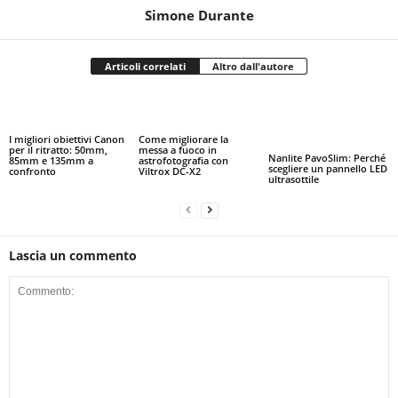
Simone Durante
Articoli correlati
Altro dall'autore
I migliori obiettivi Canon
Come migliorare la
per il ritratto: 50mm,
messa a fuoco in
Nanlite PavoSlim: Perché
85mm e 135mm a
astrofotografia con
scegliere un pannello LED
confronto
Viltrox DC-X2
ultrasottile
Lascia un commento